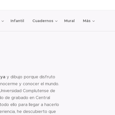
Infantil
Cuadernos
Mural
Más
aya
y dibujo porque disfruto
onocerme y conocer el mundo.
a Universidad Complutense de
do de grabado en Central
todo ello para llegar a hacerlo
eriencia, he descubierto que