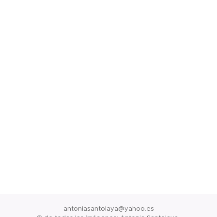
antoniasantolaya@yahoo.es